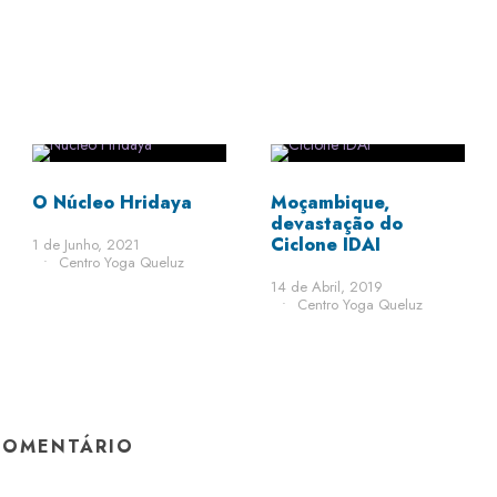
STICKY POST
O Núcleo Hridaya
Moçambique,
devastação do
Ciclone IDAI
1 de Junho, 2021
•
Centro Yoga Queluz
14 de Abril, 2019
•
Centro Yoga Queluz
COMENTÁRIO