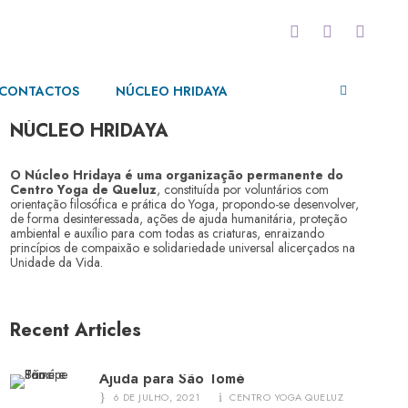
CONTACTOS
NÚCLEO HRIDAYA
NÚCLEO HRIDAYA
O Núcleo Hridaya é uma organização permanente do
Centro Yoga de Queluz
, constituída por voluntários com
orientação filosófica e prática do Yoga, propondo-se desenvolver,
de forma desinteressada, ações de ajuda humanitária, proteção
ambiental e auxílio para com todas as criaturas, enraizando
princípios de compaixão e solidariedade universal alicerçados na
Unidade da Vida.
Recent Articles
Ajuda para São Tomé
6 DE JULHO, 2021
CENTRO YOGA QUELUZ