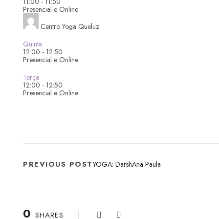
11:00
-
11:50
Presencial e Online
Centro Yoga Queluz
Quinta
12:00
-
12:50
Presencial e Online
Terça
12:00
-
12:50
Presencial e Online
PREVIOUS POST
YOGA: DarshAna Paula
0
SHARES