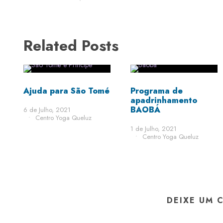
Related Posts
Ajuda para São Tomé
Programa de
apadrinhamento
BAOBÁ
6 de Julho, 2021
•
Centro Yoga Queluz
1 de Julho, 2021
•
Centro Yoga Queluz
DEIXE UM 