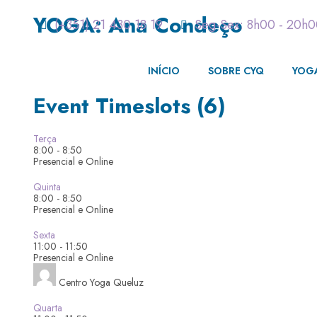
YOGA: Ana Condeço
(+351) 21 430 18 19
Seg-Sex: 8h00 - 20h
INÍCIO
SOBRE CYQ
YOG
Event Timeslots (6)
Terça
8:00
-
8:50
Presencial e Online
Quinta
8:00
-
8:50
Presencial e Online
Sexta
11:00
-
11:50
Presencial e Online
Centro Yoga Queluz
Quarta