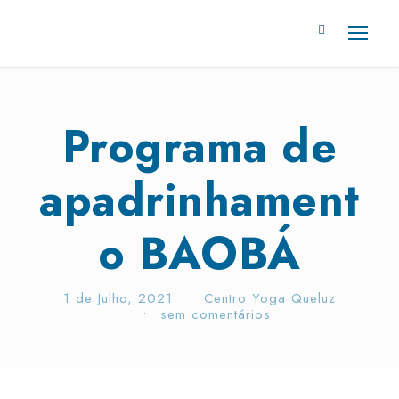
Programa de
apadrinhament
o BAOBÁ
1 de Julho, 2021
•
Centro Yoga Queluz
•
sem comentários