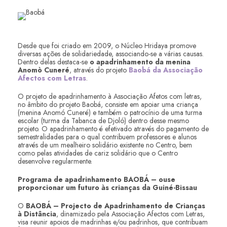
Desde que foi criado em 2009, o Núcleo Hridaya promove
diversas ações de solidariedade, associando-se a várias causas.
Dentro delas destaca-se
o apadrinhamento da menina
Anomò Cuneré
, através do projeto
Baobá da Associação
Afectos com Letras
.
O projeto de apadrinhamento à Associação Afetos com letras,
no âmbito do projeto Baobá, consiste em apoiar uma criança
(menina Anomó Cuneré) e também o patrocínio de uma turma
escolar (turma da Tabanca de Djoló) dentro desse mesmo
projeto. O apadrinhamento é efetivado através do pagamento de
semestralidades para o qual contribuem professores e alunos
através de um mealheiro solidário existente no Centro, bem
como pelas atividades de cariz solidário que o Centro
desenvolve regularmente.
Programa de apadrinhamento BAOBÁ – ouse
proporcionar um futuro às crianças da Guiné-Bissau
O
BAOBÁ – Projecto de Apadrinhamento de Crianças
à Distância
, dinamizado pela Associação Afectos com Letras,
visa reunir apoios de madrinhas e/ou padrinhos, que contribuam