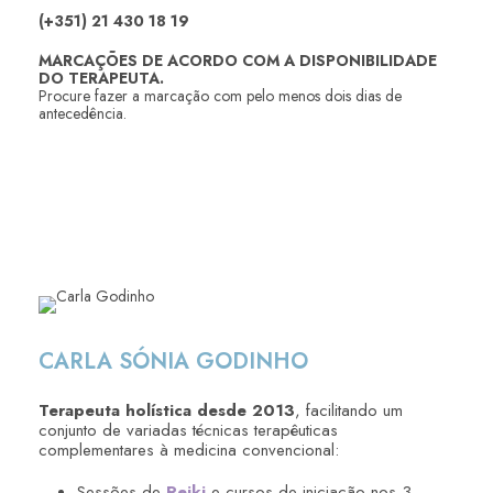
(+351) 21 430 18 19
MARCAÇÕES DE ACORDO COM A DISPONIBILIDADE
DO TERAPEUTA.
Procure fazer a marcação com pelo menos dois dias de
antecedência.
CARLA SÓNIA GODINHO
Terapeuta holística desde 2013
, facilitando um
conjunto de variadas técnicas terapêuticas
complementares à medicina convencional:
Sessões de
Reiki
e cursos de iniciação nos 3