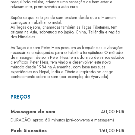
reequilíbrio celular, criando uma sensação de bem-estar e
relaxamento, promovendo a auto cura.
Supõe-se que as taças de som existem desde que o Homem
começou a trabalhar o metal.
As Taças de som, chamadas também as Taças Tibetanas, tem
origem na Ásia, sobretudo no Japão, China, Tailândia e região
dos Himalaias.
As Taças de som Peter Hess possuem as frequências e vibrações
necessárias e adequadas para o trabalho terapêutico. O método
de massagem de som Peter Hess tem sido alvo de vários estudos
científicos. Peter Hess, tem vindo a desenvolver este novo
método desde 1984 na Alemanha, com base nas suas
experiências no Nepal, Índia e Tibete e inspirado no antigo
conhecimento sobre o som (por exemplo, do Ayurveda).
PREÇOS
Massagem de som
40,00 EUR
DURAÇÃO: aprox. 60 minutos (pré-conversa e massagem)
Pack 5 sessões
150,00 EUR