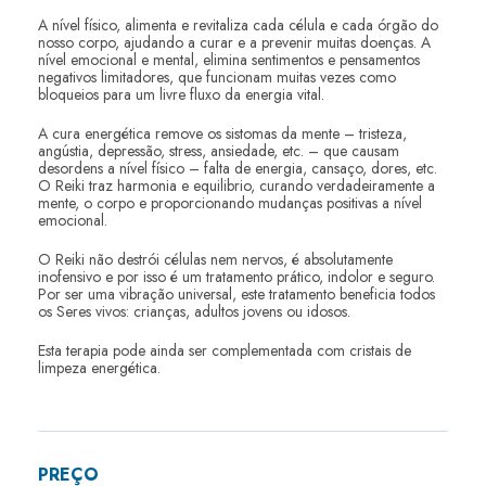
A nível físico, alimenta e revitaliza cada célula e cada órgão do
nosso corpo, ajudando a curar e a prevenir muitas doenças. A
nível emocional e mental, elimina sentimentos e pensamentos
negativos limitadores, que funcionam muitas vezes como
bloqueios para um livre fluxo da energia vital.
A cura energética remove os sistomas da mente – tristeza,
angústia, depressão, stress, ansiedade, etc. – que causam
desordens a nível físico – falta de energia, cansaço, dores, etc.
O Reiki traz harmonia e equilibrio, curando verdadeiramente a
mente, o corpo e proporcionando mudanças positivas a nível
emocional.
O Reiki não destrói células nem nervos, é absolutamente
inofensivo e por isso é um tratamento prático, indolor e seguro.
Por ser uma vibração universal, este tratamento beneficia todos
os Seres vivos: crianças, adultos jovens ou idosos.
Esta terapia pode ainda ser complementada com cristais de
limpeza energética.
PREÇO