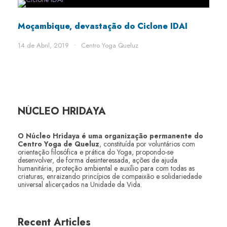
Moçambique, devastação do Ciclone IDAI
14 de Abril, 2019
•
Centro Yoga Queluz
NÚCLEO HRIDAYA
O Núcleo Hridaya é uma organização permanente do
Centro Yoga de Queluz
, constituída por voluntários com
orientação filosófica e prática do Yoga, propondo-se
desenvolver, de forma desinteressada, ações de ajuda
humanitária, proteção ambiental e auxílio para com todas as
criaturas, enraizando princípios de compaixão e solidariedade
universal alicerçados na Unidade da Vida.
Recent Articles