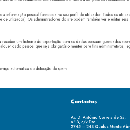
s a informação pessoal fornecida no seu perfil de utilizador. Todos os utiliz
e utilizador). Os administradores do site podem também ver e editar essa 
ara receber um ficheiro de exportação com os dados pessoais guardados sob
ualquer dado pessoal que seja obrigatório manter para fins administrativos, l
serviço automático de detecção de spam.
Contactos
Av. D. António Correia de Sá,
n.º 3, c/v Dto.
2745 – 243 Queluz Monte Ab