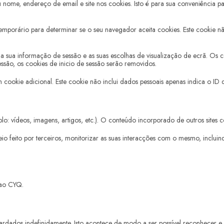
 nome, endereço de email e site nos cookies. Isto é para sua conveniência 
 temporário para determinar se o seu navegador aceita cookies. Este cookie 
 a sua informação de sessão e as suas escolhas de visualização de ecrã. Os 
essão, os cookies de inicio de sessão serão removidos.
cookie adicional. Este cookie não inclui dados pessoais apenas indica o ID 
: vídeos, imagens, artigos, etc.). O conteúdo incorporado de outros sites comp
treio feito por terceiros, monitorizar as suas interacções com o mesmo, inclu
 ao CYQ.
rdados indefinidamente. Isto acontece de modo a ser possível reconhecer e