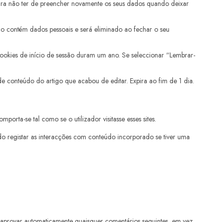
para não ter de preencher novamente os seus dados quando deixar
não contém dados pessoais e será eliminado ao fechar o seu
cookies de início de sessão duram um ano. Se seleccionar “Lembrar-
de conteúdo do artigo que acabou de editar. Expira ao fim de 1 dia.
orta-se tal como se o utilizador visitasse esses sites.
indo registar as interacções com conteúdo incorporado se tiver uma
 aprovar automaticamente quaisquer comentários seguintes, em vez