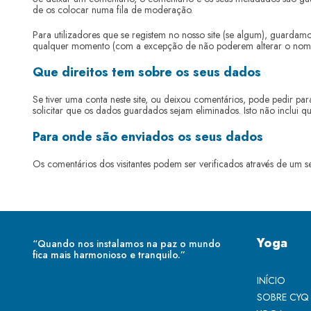
de os colocar numa fila de moderação.
Para utilizadores que se registem no nosso site (se algum), guardamo
qualquer momento (com a excepção de não poderem alterar o nome d
Que direitos tem sobre os seus dados
Se tiver uma conta neste site, ou deixou comentários, pode pedir p
solicitar que os dados guardados sejam eliminados. Isto não inclui q
Para onde são enviados os seus dados
Os comentários dos visitantes podem ser verificados através de um 
Yoga
“Quando nos instalamos na paz o mundo
fica mais harmonioso e tranquilo.”
INÍCIO
SOBRE CYQ