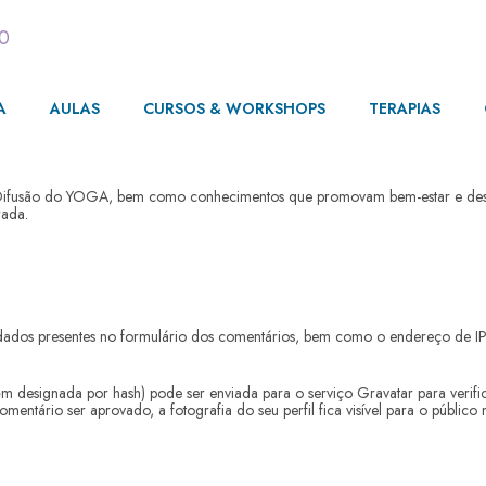
00
A
AULAS
CURSOS & WORKSHOPS
TERAPIAS
Difusão do YOGA, bem como conhecimentos que promovam bem-estar e desenv
rada.
 dados presentes no formulário dos comentários, bem como o endereço de IP
designada por hash) pode ser enviada para o serviço Gravatar para verificar 
comentário ser aprovado, a fotografia do seu perfil fica visível para o públic