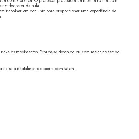
onada com a prática. O professor procederá da mesma forma com
 no decorrer da aula.
vem trabalhar em conjunto para proporcionar uma experiência de
s.
 trave os movimentos. Pratica-se descalço ou com meias no tempo
is a sala é totalmente coberta com tatami.