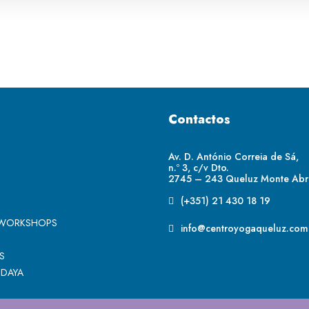
Contactos
Av. D. António Correia de Sá,
n.º 3, c/v Dto.
2745 – 243 Queluz Monte Ab
(+351) 21 430 18 19
 WORKSHOPS
info@centroyogaqueluz.com
S
IDAYA