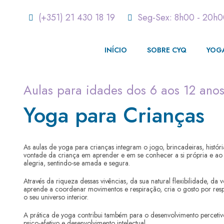
(+351) 21 430 18 19
Seg-Sex: 8h00 - 20h
INÍCIO
SOBRE CYQ
YOG
Aulas para idades dos 6 aos 12 ano
Yoga para Crianças
As aulas de yoga para crianças integram o jogo, brincadeiras, históri
vontade da criança em aprender e em se conhecer a si própria e a
alegria, sentindo-se amada e segura.
Através da riqueza dessas vivências, da sua natural flexibilidade, da
aprende a coordenar movimentos e respiração, cria o gosto por resp
o seu universo interior.
A prática de yoga contribui também para o desenvolvimento percetiv
psico-afetivo e desenvolvimento intelectual.