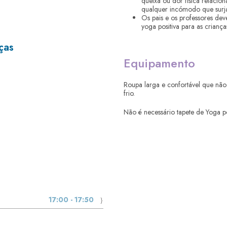
queixa ou dor física relaci
qualquer incómodo que surja
Os pais e os professores de
yoga positiva para as criança
ças
Equipamento
Roupa larga e confortável que não
frio.
Não é necessário tapete de Yoga po
17:00 - 17:50