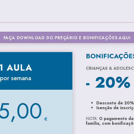
FAÇA DOWNLOAD DO PREÇÁRIO E BONIFICAÇÕES AQUI
BONIFICAÇÕE
1 AULA
CRIANÇAS & ADOLESC
- 20%
por semana
5,00
Desconto de 20%
Isenção de inscri
€
NOTA:
O pagamento das
família, com bonificaçõ