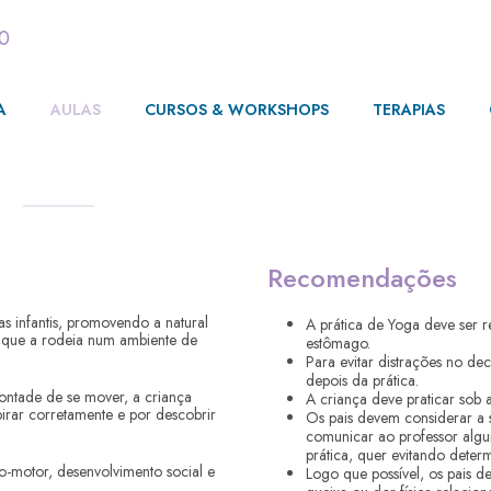
00
A
AULAS
CURSOS & WORKSHOPS
TERAPIAS
s
Recomendações
as infantis, promovendo a natural
A prática de Yoga deve ser r
o que a rodeia num ambiente de
estômago.
Para evitar distrações no de
depois da prática.
 vontade de se mover, a criança
A criança deve praticar sob 
irar corretamente e por descobrir
Os pais devem considerar a 
comunicar ao professor algu
prática, quer evitando deter
o-motor, desenvolvimento social e
Logo que possível, os pais d