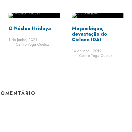
STICKY POST
O Núcleo Hridaya
Moçambique,
devastação do
Ciclone IDAI
1 de Junho, 2021
•
Centro Yoga Queluz
14 de Abril, 2019
•
Centro Yoga Queluz
COMENTÁRIO