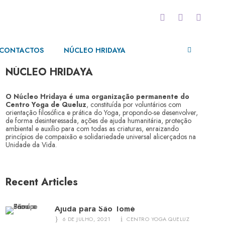
CONTACTOS
NÚCLEO HRIDAYA
NÚCLEO HRIDAYA
O Núcleo Hridaya é uma organização permanente do
Centro Yoga de Queluz
, constituída por voluntários com
orientação filosófica e prática do Yoga, propondo-se desenvolver,
de forma desinteressada, ações de ajuda humanitária, proteção
ambiental e auxílio para com todas as criaturas, enraizando
princípios de compaixão e solidariedade universal alicerçados na
Unidade da Vida.
Recent Articles
Ajuda para São Tomé
6 DE JULHO, 2021
CENTRO YOGA QUELUZ