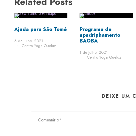
Related Posts
Ajuda para São Tomé
Programa de
apadrinhamento
BAOBÁ
6 de Julho, 2021
•
Centro Yoga Queluz
1 de Julho, 2021
•
Centro Yoga Queluz
DEIXE UM 