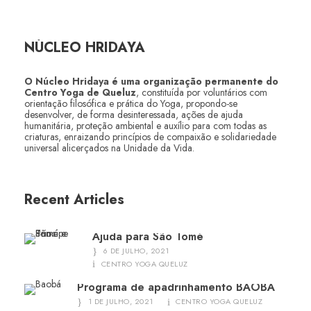
NÚCLEO HRIDAYA
O Núcleo Hridaya é uma organização permanente do
Centro Yoga de Queluz
, constituída por voluntários com
orientação filosófica e prática do Yoga, propondo-se
desenvolver, de forma desinteressada, ações de ajuda
humanitária, proteção ambiental e auxílio para com todas as
criaturas, enraizando princípios de compaixão e solidariedade
universal alicerçados na Unidade da Vida.
Recent Articles
Ajuda para São Tomé
6 DE JULHO, 2021
CENTRO YOGA QUELUZ
Programa de apadrinhamento BAOBÁ
1 DE JULHO, 2021
CENTRO YOGA QUELUZ