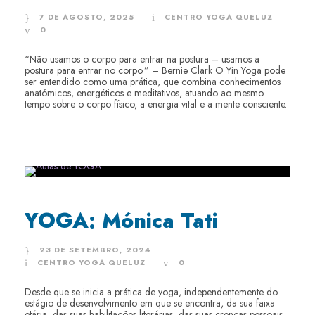
7 DE AGOSTO, 2025
CENTRO YOGA QUELUZ
0
“Não usamos o corpo para entrar na postura – usamos a
postura para entrar no corpo.” – Bernie Clark O Yin Yoga pode
ser entendido como uma prática, que combina conhecimentos
anatómicos, energéticos e meditativos, atuando ao mesmo
tempo sobre o corpo físico, a energia vital e a mente consciente.
YOGA: Mónica Tati
23 DE SETEMBRO, 2024
CENTRO YOGA QUELUZ
0
Desde que se inicia a prática de yoga, independentemente do
estágio de desenvolvimento em que se encontra, da sua faixa
etária, das suas habilitações literárias, das suas crenças pessoais